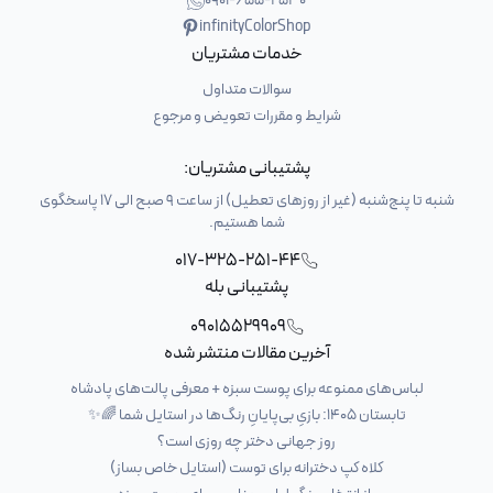
0901-655-2530
infinityColorShop
خدمات مشتریان
سوالات متداول
شرایط و مقررات تعویض و مرجوع
پشتیبانی مشتریان:
شنبه تا پنج‌شنبه (غیر از روزهای تعطیل) از ساعت 9 صبح الی 17 پاسخگوی
شما هستیم.
017-325-251-44
پشتیبانی بله
09015529909
آخرین مقالات منتشر شده
لباس‌های ممنوعه برای پوست سبزه + معرفی پالت‌های پادشاه
تابستان ۱۴۰۵: بازیِ بی‌پایانِ رنگ‌ها در استایل شما 🌈✨
روز جهانی دختر چه روزی است؟
کلاه کپ دخترانه برای توست (استایل خاص بساز)