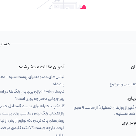
حساب 
ان
آخرین مقالات منتشر شده
لباس‌های ممنوعه برای پوست سبزه + معر
 تعویض و مرجوع
پادشاه
تابستان ۱۴۰۵: بازیِ بی‌پایانِ رنگ‌ها در استایل شما 🌈✨
یان:
روز جهانی دختر چه روزی است؟
کلاه کپ دخترانه برای توست (استایل خاص
شنبه تا پنج‌شنبه (غیر از روزهای تعطیل) از ساعت 9 صبح
راز انتخاب رنگ لباس مناسب برای پوست س
روش‌های پاک کردن لکه لوازم آرایش از لب
017-3
آبرفت پارچه چیست؟ ۷ نکته کل
بدانید