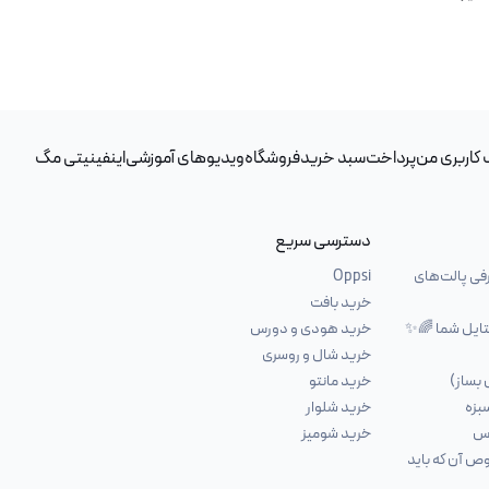
کاربری من
پرداخت
سبد خرید
فروشگاه
ویدیوهای آموزشی
اینفینیتی مگ
دسترسی سریع
فی پالت‌های
Oppsi
خرید بافت
خرید هودی و دورس
خرید شال و روسری
 بساز)
خرید مانتو
بزه
خرید شلوار
اس
خرید شومیز
یدی درخصوص آن که باید