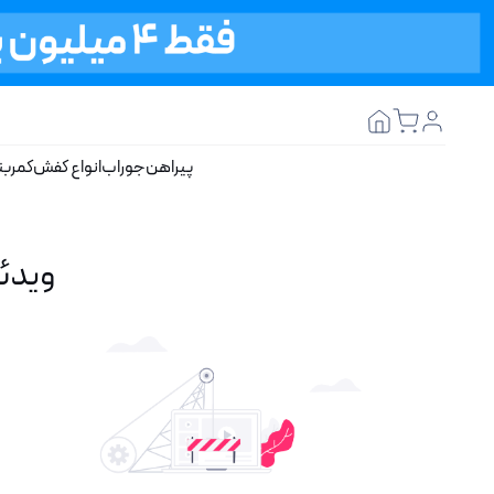
پیراهن
جوراب
انواع کفش
کمربن
ویدئ