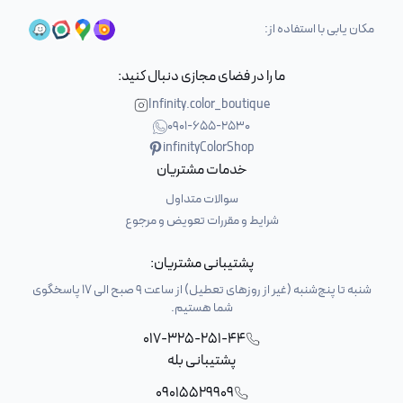
مکان یابی با استفاده از:
ما را در فضای مجازی دنبال کنید:
Infinity.color_boutique
0901-655-2530
infinityColorShop
خدمات مشتریان
سوالات متداول
شرایط و مقررات تعویض و مرجوع
پشتیبانی مشتریان:
شنبه تا پنج‌شنبه (غیر از روزهای تعطیل) از ساعت 9 صبح الی 17 پاسخگوی
شما هستیم.
017-325-251-44
پشتیبانی بله
09015529909