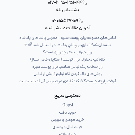
017-325-251-44
پشتیبانی بله
09015529909
آخرین مقالات منتشر شده
لباس‌های ممنوعه برای پوست سبزه + معرفی پالت‌های پادشاه
تابستان ۱۴۰۵: بازیِ بی‌پایانِ رنگ‌ها در استایل شما 🌈✨
روز جهانی دختر چه روزی است؟
کلاه کپ دخترانه برای توست (استایل خاص بساز)
راز انتخاب رنگ لباس مناسب برای پوست سبزه
روش‌های پاک کردن لکه لوازم آرایش از لباس
آبرفت پارچه چیست؟ ۷ نکته کلیدی درخصوص آن که باید بدانید
دسترسی سریع
Oppsi
خرید بافت
خرید هودی و دورس
خرید شال و روسری
خرید مانتو