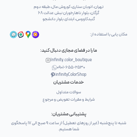
تهران، اتوبان ستاری، کوروش مال، طبقه دوم
گرگان، بلوار ناهارخوران نبش عدالت 68
گنبدکاووس، ابتدای بلوار دانشجو
مکان یابی با استفاده از:
ما را در فضای مجازی دنبال کنید:
Infinity.color_boutique
0901-655-2530
infinityColorShop
خدمات مشتریان
سوالات متداول
شرایط و مقررات تعویض و مرجوع
پشتیبانی مشتریان:
شنبه تا پنج‌شنبه (غیر از روزهای تعطیل) از ساعت 9 صبح الی 17 پاسخگوی
شما هستیم.