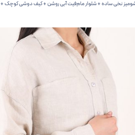
ومیز نخی ساده + شلوار مام‌فیت آبی روشن + کیف دوشی کوچک + ک