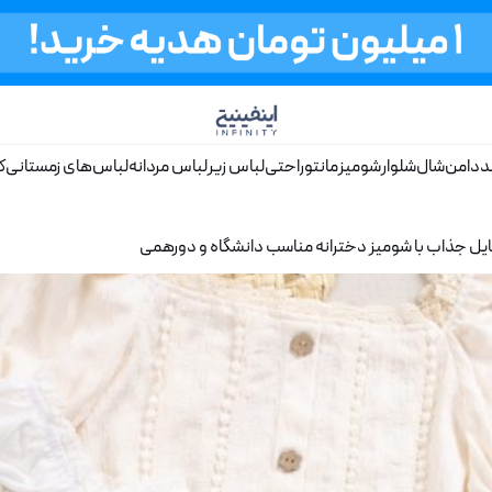
د
دامن
شال
شلوار
شومیز
مانتو
راحتی
لباس زیر
لباس مردانه
لباس‌های زمستانی
ک