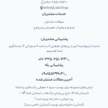
0901-655-2530
infinityColorShop
خدمات مشتریان
سوالات متداول
شرایط و مقررات تعویض و مرجوع
پشتیبانی مشتریان:
شنبه تا پنج‌شنبه (غیر از روزهای تعطیل) از ساعت 9 صبح الی 17 پاسخگوی
شما هستیم.
017-325-251-44
پشتیبانی بله
09015529909
آخرین مقالات منتشر شده
لباس‌های ممنوعه برای پوست سبزه + معرفی پالت‌های پادشاه
تابستان ۱۴۰۵: بازیِ بی‌پایانِ رنگ‌ها در استایل شما 🌈✨
روز جهانی دختر چه روزی است؟
کلاه کپ دخترانه برای توست (استایل خاص بساز)