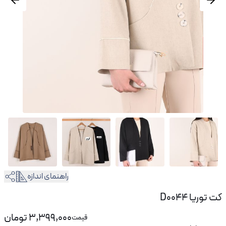
راهنمای اندازه
کت توریا D0044
3,399,000
تومان
قیمت