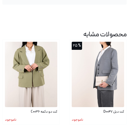
محصولات مشابه
% 25
کت دبل D0047
کت دو دکمه C0036
ناموجود
ناموجود