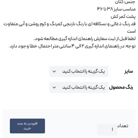
جنس:کتان
مناسب سایز 38 تا 46
پشت کمر کش
قد رنگ ذغالی و نسکافه ای با رنگ نارنجی کمرنگ و کرم روشن و آبی متفاوت
است
لطفا قبل از ثبت سفارش راهنمای اندازه گیری مطالعه شود.
توجه:در راهنمای اندازه گیری 2 الی 4 سانتی متر احتمال خطا وجود دارد.
سایز
رنگ محصول
شلوار کتان استریت E0083 عدد
افزودن به سبد
تعداد
خرید