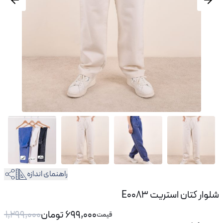
راهنمای اندازه
شلوار کتان استریت E0083
699,000
تومان
1,299,000
قیمت