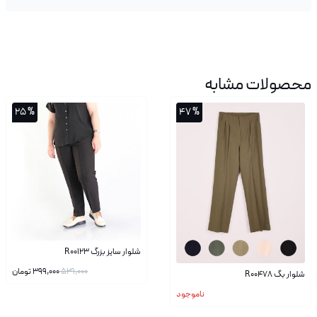
محصولات مشابه
% 25
% 47
شلوار سایز بزرگ R00123
529,000
399,000
تومان
شلوار بگ R00478
ناموجود