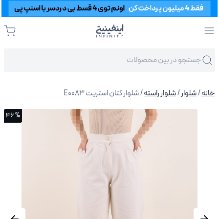
خانه
/
شلوار
/
شلوار راسته
/ شلوار کتان استریت E0083
% 46
% 46