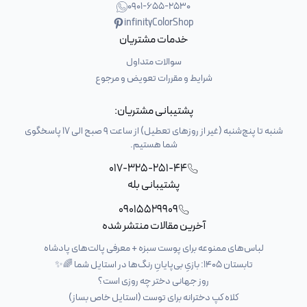
0901-655-2530
infinityColorShop
خدمات مشتریان
سوالات متداول
شرایط و مقررات تعویض و مرجوع
پشتیبانی مشتریان:
شنبه تا پنج‌شنبه (غیر از روزهای تعطیل) از ساعت 9 صبح الی 17 پاسخگوی
شما هستیم.
017-325-251-44
پشتیبانی بله
09015529909
آخرین مقالات منتشر شده
لباس‌های ممنوعه برای پوست سبزه + معرفی پالت‌های پادشاه
تابستان ۱۴۰۵: بازیِ بی‌پایانِ رنگ‌ها در استایل شما 🌈✨
روز جهانی دختر چه روزی است؟
کلاه کپ دخترانه برای توست (استایل خاص بساز)