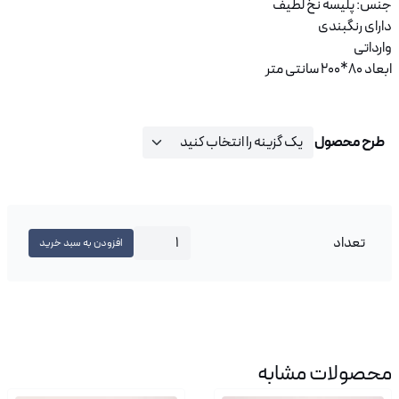
جنس: پلیسه نخ لطیف
دارای رنگبندی
وارداتی
ابعاد 80*200 سانتی متر
طرح محصول
تعداد
شال پلیسه کد S00250 عدد
افزودن به سبد خرید
محصولات مشابه