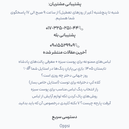
پشتیبانی مشتریان:
شنبه تا پنج‌شنبه (غیر از روزهای تعطیل) از ساعت 9 صبح الی 17 پاسخگوی
شما هستیم.
017-325-251-44
پشتیبانی بله
09015529909
آخرین مقالات منتشر شده
لباس‌های ممنوعه برای پوست سبزه + معرفی پالت‌های پادشاه
تابستان ۱۴۰۵: بازیِ بی‌پایانِ رنگ‌ها در استایل شما 🌈✨
روز جهانی دختر چه روزی است؟
کلاه کپ دخترانه برای توست (استایل خاص بساز)
راز انتخاب رنگ لباس مناسب برای پوست سبزه
روش‌های پاک کردن لکه لوازم آرایش از لباس
آبرفت پارچه چیست؟ ۷ نکته کلیدی درخصوص آن که باید بدانید
دسترسی سریع
Oppsi