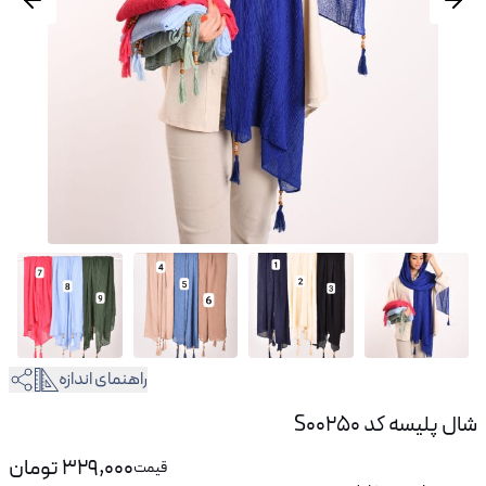
راهنمای اندازه
شال پلیسه کد S00250
329,000
تومان
قیمت