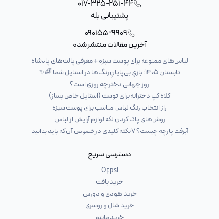
017-325-251-44
پشتیبانی بله
09015529909
آخرین مقالات منتشر شده
لباس‌های ممنوعه برای پوست سبزه + معرفی پالت‌های پادشاه
تابستان ۱۴۰۵: بازیِ بی‌پایانِ رنگ‌ها در استایل شما 🌈✨
روز جهانی دختر چه روزی است؟
کلاه کپ دخترانه برای توست (استایل خاص بساز)
راز انتخاب رنگ لباس مناسب برای پوست سبزه
روش‌های پاک کردن لکه لوازم آرایش از لباس
آبرفت پارچه چیست؟ ۷ نکته کلیدی درخصوص آن که باید بدانید
دسترسی سریع
Oppsi
خرید بافت
خرید هودی و دورس
خرید شال و روسری
خرید مانتو