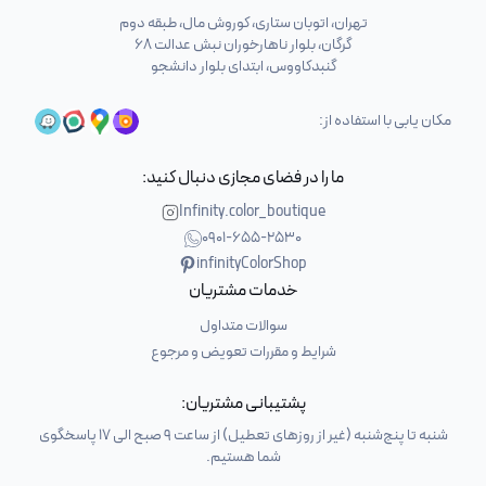
تهران، اتوبان ستاری، کوروش مال، طبقه دوم
گرگان، بلوار ناهارخوران نبش عدالت 68
گنبدکاووس، ابتدای بلوار دانشجو
مکان یابی با استفاده از:
ما را در فضای مجازی دنبال کنید:
Infinity.color_boutique
0901-655-2530
infinityColorShop
خدمات مشتریان
سوالات متداول
شرایط و مقررات تعویض و مرجوع
پشتیبانی مشتریان:
شنبه تا پنج‌شنبه (غیر از روزهای تعطیل) از ساعت 9 صبح الی 17 پاسخگوی
شما هستیم.