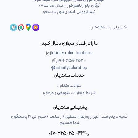
گرگان، بلوار ناهارخوران نبش عدالت 68
گنبدکاووس، ابتدای بلوار دانشجو
مکان یابی با استفاده از:
ما را در فضای مجازی دنبال کنید:
Infinity.color_boutique
0901-655-2530
infinityColorShop
خدمات مشتریان
سوالات متداول
شرایط و مقررات تعویض و مرجوع
پشتیبانی مشتریان:
شنبه تا پنج‌شنبه (غیر از روزهای تعطیل) از ساعت 9 صبح الی 17 پاسخگوی
شما هستیم.
017-325-251-44