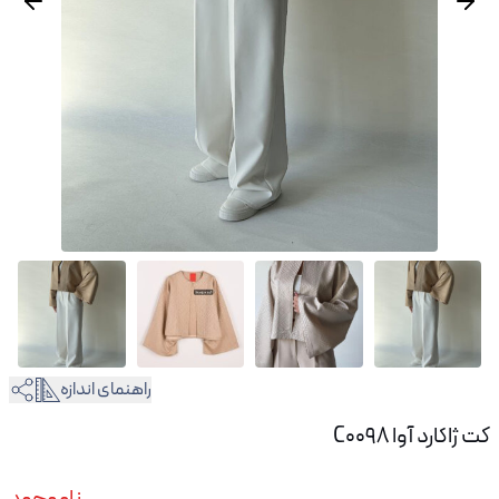
راهنمای اندازه
کت ژاکارد آوا C0098