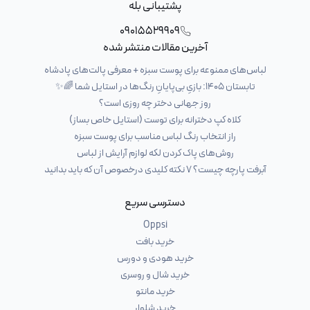
پشتیبانی بله
09015529909
آخرین مقالات منتشر شده
لباس‌های ممنوعه برای پوست سبزه + معرفی پالت‌های پادشاه
تابستان ۱۴۰۵: بازیِ بی‌پایانِ رنگ‌ها در استایل شما 🌈✨
روز جهانی دختر چه روزی است؟
کلاه کپ دخترانه برای توست (استایل خاص بساز)
راز انتخاب رنگ لباس مناسب برای پوست سبزه
روش‌های پاک کردن لکه لوازم آرایش از لباس
آبرفت پارچه چیست؟ ۷ نکته کلیدی درخصوص آن که باید بدانید
دسترسی سریع
Oppsi
خرید بافت
خرید هودی و دورس
خرید شال و روسری
خرید مانتو
خرید شلوار