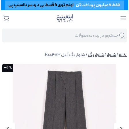
خانه
/
شلوار
/
شلوار بگ
/ شلوار بگ آنیل R00483
% 39
% 39