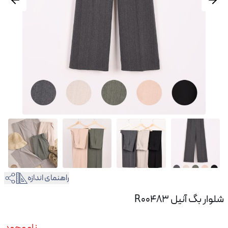
راهنمای اندازه
شلوار بگ آنیل R00483
ناموجود