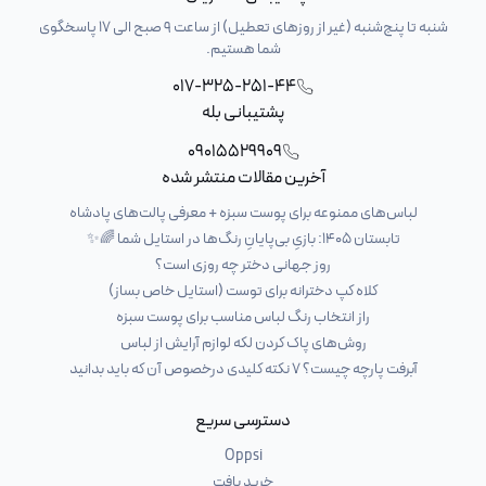
شنبه تا پنج‌شنبه (غیر از روزهای تعطیل) از ساعت 9 صبح الی 17 پاسخگوی
شما هستیم.
017-325-251-44
پشتیبانی بله
09015529909
آخرین مقالات منتشر شده
لباس‌های ممنوعه برای پوست سبزه + معرفی پالت‌های پادشاه
تابستان ۱۴۰۵: بازیِ بی‌پایانِ رنگ‌ها در استایل شما 🌈✨
روز جهانی دختر چه روزی است؟
کلاه کپ دخترانه برای توست (استایل خاص بساز)
راز انتخاب رنگ لباس مناسب برای پوست سبزه
روش‌های پاک کردن لکه لوازم آرایش از لباس
آبرفت پارچه چیست؟ ۷ نکته کلیدی درخصوص آن که باید بدانید
دسترسی سریع
Oppsi
خرید بافت