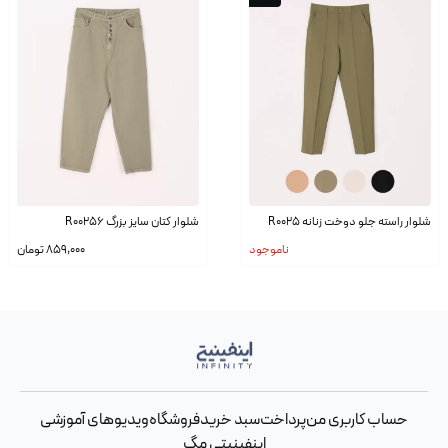
شلوار راسته جلو دوخت زنانه R0025
شلوار کتان سایز بزرگ R00256
ناموجود
859,000
تومان
حساب کاربری من
پرداخت
سبد خرید
فروشگاه
ویدیوهای آموزشی
اینفینیتی مگ