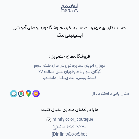
حساب کاربری من
پرداخت
سبد خرید
فروشگاه
ویدیوهای آموزشی
اینفینیتی مگ
فروشگاه‌های حضوری:
تهران، اتوبان ستاری، کوروش مال، طبقه دوم
گرگان، بلوار ناهارخوران نبش عدالت 68
گنبدکاووس، ابتدای بلوار دانشجو
مکان یابی با استفاده از:
ما را در فضای مجازی دنبال کنید:
Infinity.color_boutique
0901-655-2530
infinityColorShop