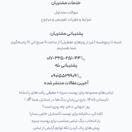
خدمات مشتریان
سوالات متداول
شرایط و مقررات تعویض و مرجوع
پشتیبانی مشتریان:
شنبه تا پنج‌شنبه (غیر از روزهای تعطیل) از ساعت 9 صبح الی 17 پاسخگوی
شما هستیم.
017-325-251-44
پشتیبانی بله
09015529909
آخرین مقالات منتشر شده
لباس‌های ممنوعه برای پوست سبزه + معرفی پالت‌های پادشاه
تابستان ۱۴۰۵: بازیِ بی‌پایانِ رنگ‌ها در استایل شما 🌈✨
روز جهانی دختر چه روزی است؟
کلاه کپ دخترانه برای توست (استایل خاص بساز)
راز انتخاب رنگ لباس مناسب برای پوست سبزه
روش‌های پاک کردن لکه لوازم آرایش از لباس