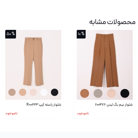
محصولات مشابه
% 50
% 10
شلوار نیم بگ لینن r00476
شلوار راسته کرپ R00223
ناموجود
ناموجود