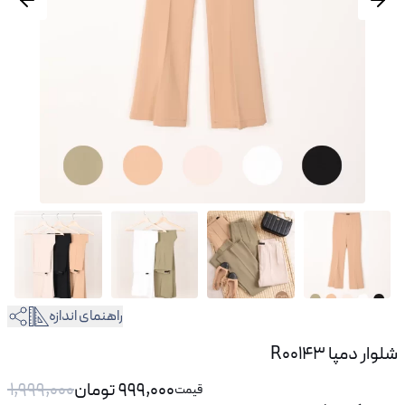
راهنمای اندازه
شلوار دمپا R00143
999,000
تومان
1,999,000
قیمت